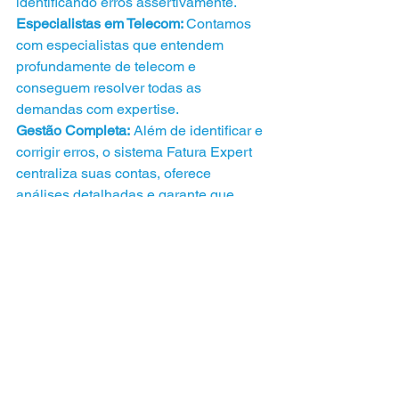
identificando erros assertivamente.
Especialistas em Telecom: 
Contamos 
com especialistas que entendem 
profundamente de telecom e 
conseguem resolver todas as 
demandas com expertise.
Gestão Completa:
 Além de identificar e 
corrigir erros, o sistema Fatura Expert 
centraliza suas contas, oferece 
análises detalhadas e garante que 
você nunca perca um prazo ou 
oportunidade de otimização.
Manter suas faturas telefônicas em 
ordem é crucial para evitar pagamentos 
indevidos e otimizar os custos da s
ua 
empresa. No entanto, muitos erros são 
difíceis de identificar a olho nu. Por 
isso, o sistema da Fatura Expert é 